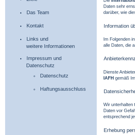
Die
Internation
Daten sehr erns
Das Team
darüber, wie di
Kontakt
Information 
Links und
Im Folgenden i
alle Daten, die
weitere Informationen
Impressum und
Anbieterkenn
Datenschutz
Dienste Anbiete
Datenschutz
IAFH
gemäß
I
Haftungsausschluss
Datensicherhe
Wir unterhalte
Daten vor Gefah
entsprechend je
Erhebung per