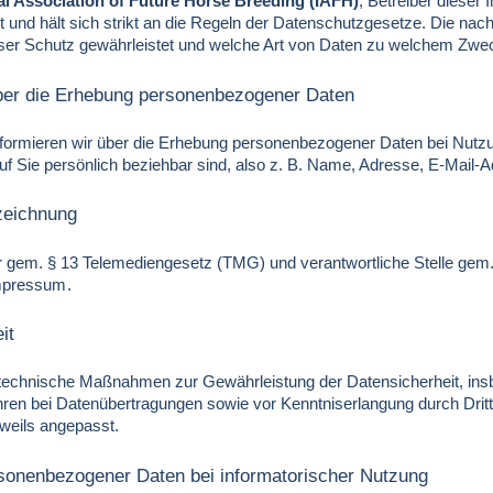
al Association of Future Horse Breeding (IAFH)
, Betreiber dieser
t und hält sich strikt an die Regeln der Datenschutzgesetze. Die na
eser Schutz gewährleistet und welche Art von Daten zu welchem Zwe
über die Erhebung personenbezogener Daten
nformieren wir über die Erhebung personenbezogener Daten bei Nutz
 auf Sie persönlich beziehbar sind, also z. B. Name, Adresse, E-Mail-
zeichnung
r gem. § 13 Telemediengesetz (TMG) und verantwortliche Stelle gem
mpressum
.
it
n technische Maßnahmen zur Gewährleistung der Datensicherheit, i
ren bei Datenübertragungen sowie vor Kenntniserlangung durch Drit
weils angepasst.
sonenbezogener Daten bei informatorischer Nutzung