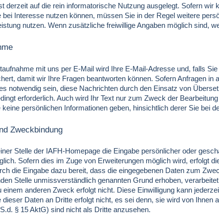
t derzeit auf die rein informatorische Nutzung ausgelegt. Sofern wir 
ie bei Interesse nutzen können, müssen Sie in der Regel weitere pers
Leistung nutzen. Wenn zusätzliche freiwillige Angaben möglich sind,
ahme
ktaufnahme mit uns per E-Mail wird Ihre E-Mail-Adresse und, falls S
hert, damit wir Ihre Fragen beantworten können. Sofern Anfragen in
es notwendig sein, diese Nachrichten durch den Einsatz von Überset
dingt erforderlich. Auch wird Ihr Text nur zum Zweck der Bearbeitung
e keine persönlichen Informationen geben, hinsichtlich derer Sie be
 und Zweckbindung
keiner Stelle der IAFH-Homepage die Eingabe persönlicher oder gesc
lich. Sofern dies im Zuge von Erweiterungen möglich wird, erfolgt die 
urch die Eingabe dazu bereit, dass die eingegebenen Daten zum Zw
den Stelle unmissverständlich genannten Grund erhoben, verarbeitet
 einem anderen Zweck erfolgt nicht. Diese Einwilligung kann jederzei
 dieser Daten an Dritte erfolgt nicht, es sei denn, sie wird von Ihne
S.d. § 15 AktG) sind nicht als Dritte anzusehen.